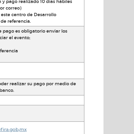
 y pago realizado 10 días hábiles
or correo)
 este centro de Desarrollo
 de referencia.
e pago es obligatorio enviar los
iar el evento;
sferencia
poder realizar su pago por medio de
 banco.
@fira.gob,mx