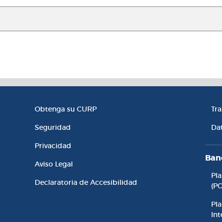
l
Enlaces de Interés
Ac
Obtenga su CURP
Tr
Seguridad
Da
Privacidad
Ban
Aviso Legal
Pl
Declaratoria de Accesibilidad
(P
Pla
Int