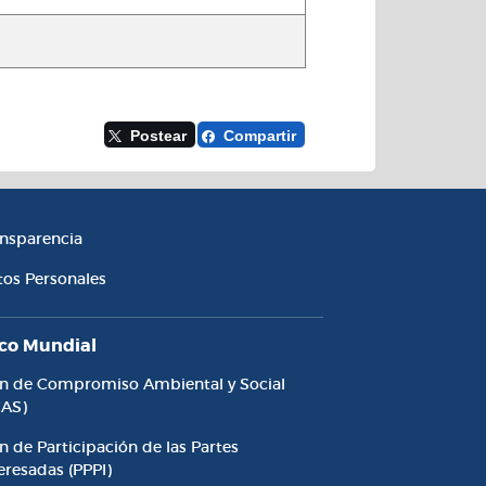
Postear
Compartir
cesibilidad y Transparencia
ansparencia
tos Personales
co Mundial
an de Compromiso Ambiental y Social
CAS)
n de Participación de las Partes
eresadas (PPPI)