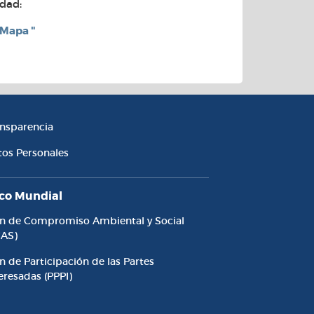
idad:
 Mapa "
cesibilidad y Transparencia
ansparencia
tos Personales
co Mundial
an de Compromiso Ambiental y Social
CAS)
n de Participación de las Partes
eresadas (PPPI)