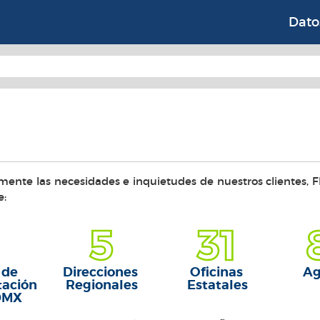
 Instituidos en Relaci
Dato
ente las necesidades e inquietudes de nuestros clientes, FI
e:
5
31
 de
Direcciones
Oficinas
Ag
tación
Regionales
Estatales
CDMX