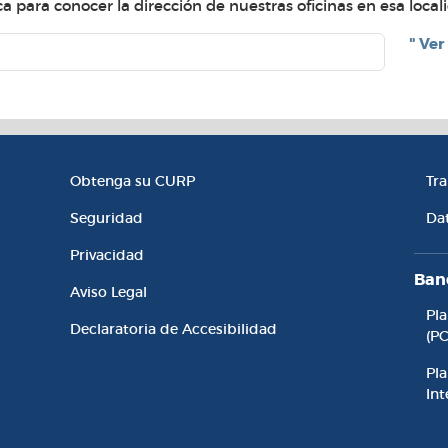
 para conocer la dirección de nuestras oficinas en esa local
" Ver
l
Enlaces de Interés
Ac
Obtenga su CURP
Tr
Seguridad
Da
Privacidad
Ban
Aviso Legal
Pl
Declaratoria de Accesibilidad
(P
Pla
Int