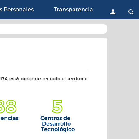
ón con la Agricultura, 
s Personales
Transparencia
Accede
B
RA está presente en todo el territorio
88
5
encias
Centros de
Desarrollo
Tecnológico