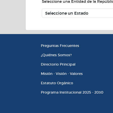
Seleccione una Entidad de la República
Información Instituciona
Preguntas Frecuentes
¿Quiénes Somos?
Directorio Principal
Misión - Visión - Valores
Estatuto Orgánico
Programa Institucional 2025 - 2030